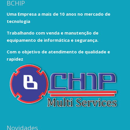
BCHIP
Uma Empresa a mais de 10 anos no mercado de
tecnologia
Trabalhando com venda e manutenção de
equipamento de informática e segurança.
Com o objetivo de atendimento de qualidade e
rapidez
Novidades