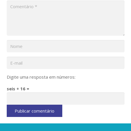
Digite uma resposta em números:
seis + 16 =
Publicar comentário